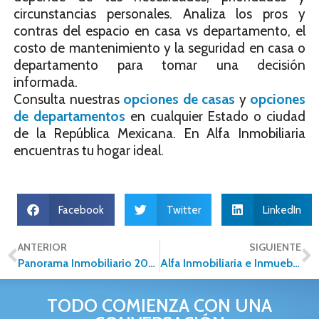
circunstancias personales. Analiza los pros y
contras del espacio en casa vs departamento, el
costo de mantenimiento y la seguridad en casa o
departamento para tomar una decisión
informada.
Consulta nuestras
opciones de casas
y
opciones
de departamentos
en cualquier Estado o ciudad
de la República Mexicana. En Alfa Inmobiliaria
encuentras tu hogar ideal.
Facebook
Twitter
LinkedIn
ANTERIOR
SIGUIENTE
Panorama Inmobiliario 2025: Retos y Oportunidades en un Contexto Transformador
Alfa Inmobiliaria e Inmuebles24: Una Alianza Estratégica para el Futuro del Sector
TODO COMIENZA CON UNA