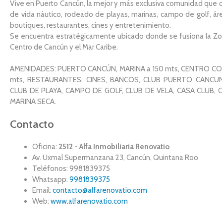
Vive en Puerto Cancún, la mejor y más exclusiva comunidad que o
de vida náutico, rodeado de playas, marinas, campo de golf, ár
boutiques, restaurantes, cines y entretenimiento.
Se encuentra estratégicamente ubicado donde se fusiona la Zon
Centro de Cancún y el Mar Caribe.
AMENIDADES: PUERTO CANCÚN, MARINA a 150 mts, CENTRO CO
mts, RESTAURANTES, CINES, BANCOS, CLUB PUERTO CANCUN
CLUB DE PLAYA, CAMPO DE GOLF, CLUB DE VELA, CASA CLUB, 
MARINA SECA.
Contacto
Oficina:
2512 - Alfa Inmobiliaria Renovatio
Av. Uxmal Supermanzana 23, Cancún, Quintana Roo
Teléfonos: 9981839375
Whatsapp:
9981839375
Email:
contacto@alfarenovatio.com
Web:
www.alfarenovatio.com