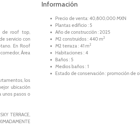
Información
Precio de venta: 40,800,000 MXN
Plantas edificio : 5
 de roof top,
Año de construcción : 2025
2
de servicio con
M2 construidos : 440 m
2
tano. En Roof
M2 terraza : 41 m
e comedor, Área
Habitaciones : 4
Baños : 5
Medios baños : 1
Estado de conservación : promoción de 
rtamentos, los
ejor ubicación
a unos pasos o
 SKY TERRACE,
OXIMADAMENTE