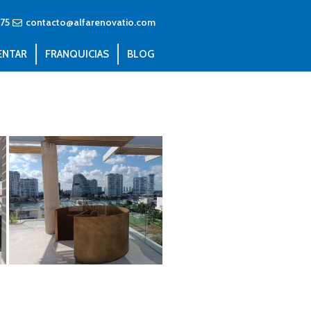
75
contacto@alfarenovatio.com
ENTAR
FRANQUICIAS
BLOG