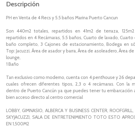
Descripción
PH en Venta de 4 Recs y 5.5 baños Marina Puerto Cancun
Son 440m2 totales, repartidos en 41m2 de terraza, 125m2
repartidos en 4 Recámaras, 5.5 baños, Cuarto de lavado, Cuarto 
baño completo, 3 Cajones de estacionamiento, Bodega en só
Top: Jacuzzi, Área de asador y barra, Área de asoleadero, Área d
lounge,
1 Baño
Tan exclusivo como moderno, cuenta con 4 penthouse y 26 depa
cuales ofrecen diferentes tipos, 2,3 o 4 recámaras. Con la m
dentro de Puerto Cancún ya que puedes tener tu embarcación 
bien acceso directo al centro comercial
LOBBY, GIMNASIO, ALBERCA Y BUSINESS CENTER, ROOFGRILL,
SKYJACUZZI, SALA DE ENTRETENIMIENTO TOTO ESTO APR
EN 1,500M2