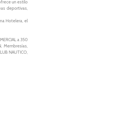
frece un estilo
eas deportivas,
a Hotelera, el
MERCIAL a 350
, Membresías,
CLUB NAUTICO,